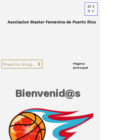
ME
NU
Asociacion Master Femenina de Puerto Rico
Non-Profit Organization
Nuestro blog...
Página
principal
Bienvenid@s