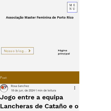
ME
NU
Associação Master Feminina de Porto Rico
Organização sem fins lucrativos
Nosso blog...
Página
principal
Post
Rosa Sanchez
18 de jun. de 2024
1 min de leitura
Jogo entre a equipa
Lancheras de Cataño e o